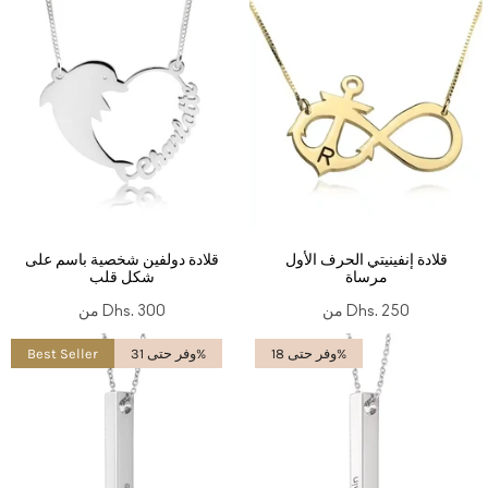
قلادة إنفينيتي الحرف الأول
قلادة دولفين شخصية باسم على
مرساة
شكل قلب
Dhs. 250
من
Dhs. 300
من
وفر حتى 18%
وفر حتى 31%
Best Seller