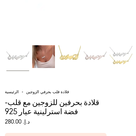
قلادة قلب بحرفي الزوجين
الرئيسية
قلادة بحرفين للزوجين مع قلب-
فضة استرلينية عيار 925
د.إ.‏ 280.00