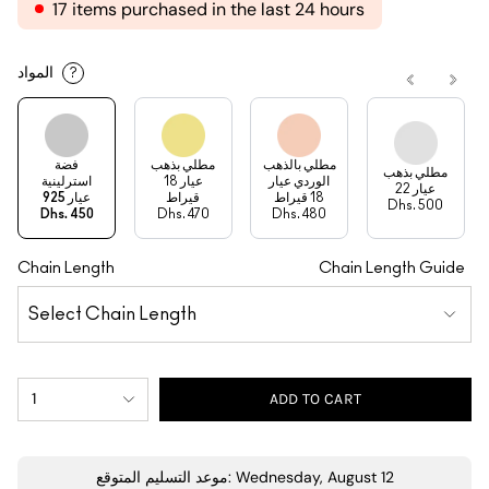
17 items purchased in the last 24 hours
المواد
?
مطلي بالذهب
مطلي بذهب
فضة
مطلي بذهب
الوردي عيار
عيار 18
استرلينية
عيار 22
18 قيراط
قيراط
عيار 925
Dhs. 500
Dhs. 450
Dhs. 470
Dhs. 480
Chain Length
Chain Length Guide
1
ADD TO CART
موعد التسليم المتوقع: Wednesday, August 12