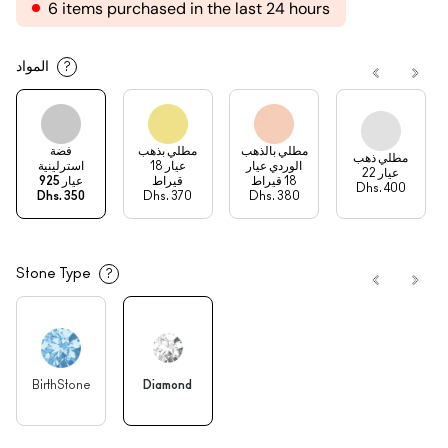
6 items purchased in the last 24 hours
المواد
?
مطلي بالذهب
مطلي بذهب
فضة
مطلي ذهب
الوردي عيار
عيار 18
استرلينية
عيار 22
18 قيراط
قيراط
عيار 925
Dhs. 400
Dhs. 350
Dhs. 370
Dhs. 380
Stone Type
?
BirthStone
Diamond