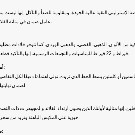
 الإسترليني النقية عالية الجودة، ومقاومة للصدأ والتآكل. إنها ليست م
عامل ضمان في متانة القلادة وطول عمرها.
قيراط و 22 قيراط للمناسبات والتجمعات الرسمية. إنها بالتأكيد قطعة ستلفت الأنظار.
3. أسماء مخصصة:
ين أو كلمتين بنمط الخط الذي تريده. نولي اهتمامًا دقيقًا لكل التفاصيل 
لضمان نهايتها المتقنة ولمعانها.
لين. إنها مثالية لأولئك الذين يحبون ارتداء القلائد والمجوهرات ذات التص
حيوية على الملابس الباهتة وتزيد من سحر الملابس الزاهية.
5. طول السلسلة: