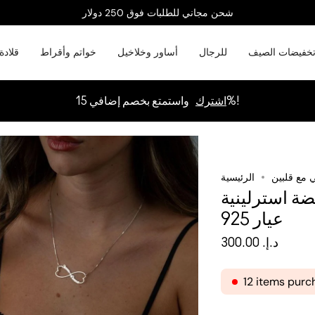
شحن مجاني للطلبات فوق 250 دولار
خفيضات الصيف
للرجال
أساور وخلاخيل
خواتم وأقراط
قلادة
واستمتع بخصم إضافي 15%!
اشترك
ي مع قلبين
الرئيسية
ضة استرلينية
عيار 925
د.إ.‏ 300.00
12 items purc