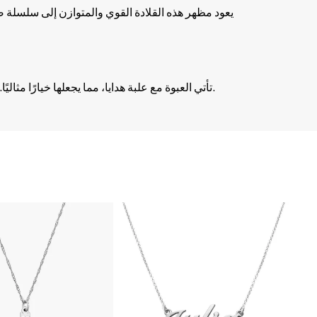
تأتي العبوة مع علبة هدايا، مما يجعلها خيارًا مثاليًا. إنها ترمز إلى الحب الأبدي، لذا يمكنك تقديمها لحب حياتك وتجعلها تشعر بالتقدير والاعتزاز.