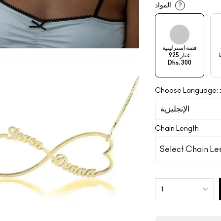
المواد
?
فضة استرلينية
عيار 925
Dhs. 300
:
Choose Language:
Chain Length
1