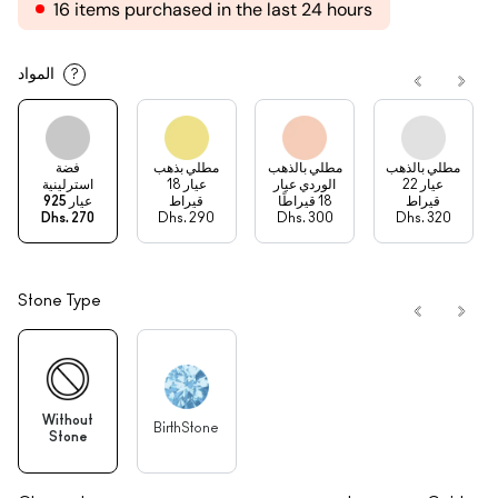
16 items purchased in the last 24 hours
المواد
?
مطلي بالذهب
مطلي بالذهب
مطلي بذهب
فضة
عيار 22
الوردي عيار
عيار 18
استرلينية
قيراط
18 قيراطًا
قيراط
عيار 925
Dhs. 270
Dhs. 290
Dhs. 300
Dhs. 320
Stone Type
Without
BirthStone
Stone